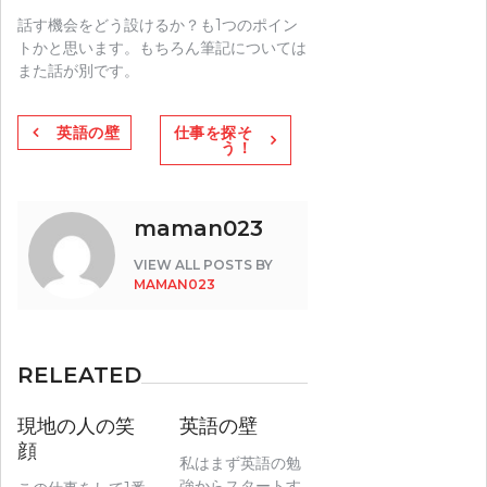
話す機会をどう設けるか？も1つのポイン
トかと思います。もちろん筆記については
また話が別です。
投
英語の壁
仕事を探そ
う！
稿
ナ
maman023
ビ
VIEW ALL POSTS BY
ゲ
MAMAN023
ー
シ
RELEATED
ョ
現地の人の笑
英語の壁
ン
顔
私はまず英語の勉
強からスタートす