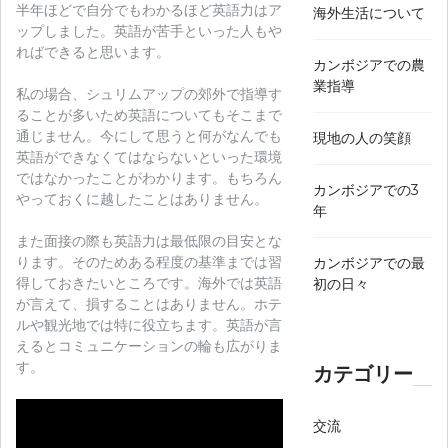
半年ほどで自分でもわかるほど英語力はア
海外生活について
ップしました。英語が苦手といった人もや
ればできると思います。
カンボジアでの農
業指導
私の場合、シュリムアップの郊外で指導す
ることが多いため英語についてもそこまで
通じません。今にして思うと何がなんでも
現地の人の笑顔
英語ができなくてはならないといった環境
ではなかったことがわかります。もちろん
カンボジアでの3
やっておくに越したことはありません。
年
また面接の際も英語力は最低限の目安とな
ります。そのためある程度の基準までは習
カンボジアでの最
得しておきたいところです。海外では英語
初の日々
が言えて、損することはありません。ホテ
ルや観光地では特に役立ちます。英語が言
えるとコミュニケーションの輪も広がりま
す。
カテゴリー
交流