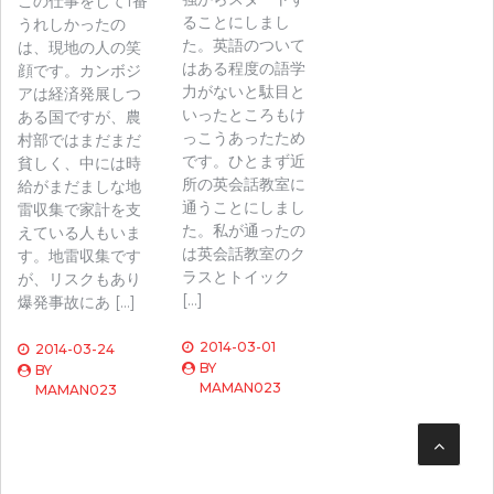
この仕事をして1番
ることにしまし
うれしかったの
た。英語のついて
は、現地の人の笑
はある程度の語学
顔です。カンボジ
力がないと駄目と
アは経済発展しつ
いったところもけ
ある国ですが、農
っこうあったため
村部ではまだまだ
です。ひとまず近
貧しく、中には時
所の英会話教室に
給がまだましな地
通うことにしまし
雷収集で家計を支
た。私が通ったの
えている人もいま
は英会話教室のク
す。地雷収集です
ラスとトイック
が、リスクもあり
[…]
爆発事故にあ […]
2014-03-01
2014-03-24
BY
BY
MAMAN023
MAMAN023