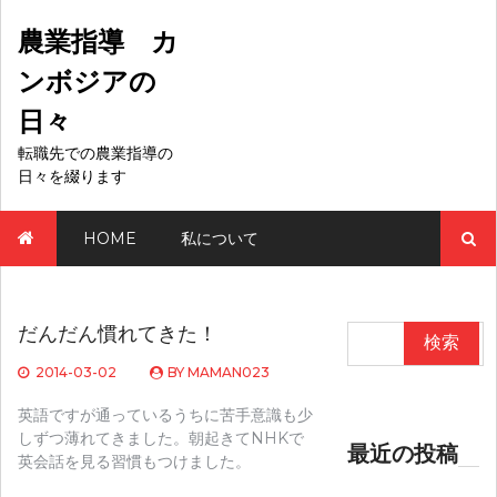
Skip
to
農業指導 カ
content
ンボジアの
日々
転職先での農業指導の
日々を綴ります
検
HOME
私について
索:
だんだん慣れてきた！
検
索:
2014-03-02
BY
MAMAN023
英語ですが通っているうちに苦手意識も少
しずつ薄れてきました。朝起きてNHKで
最近の投稿
英会話を見る習慣もつけました。