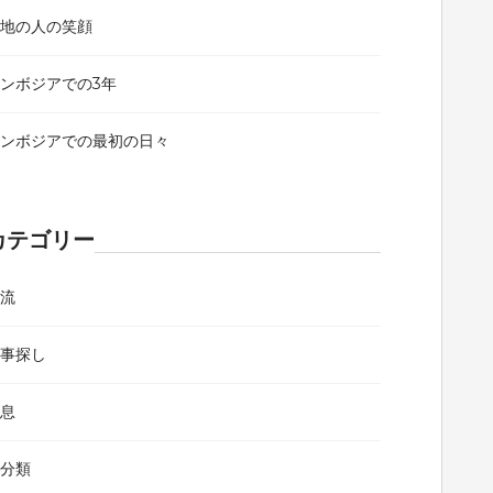
現地の人の笑顔
ンボジアでの3年
カンボジアでの最初の日々
カテゴリー
交流
仕事探し
休息
未分類