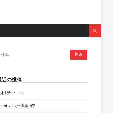
検
索:
:
最近の投稿
海外生活について
カンボジアでの農業指導