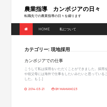
Skip
to
農業指導 カンボジアの日々
content
転職先での農業指導の日々を綴ります
HOME
私について
カテゴリー:
現地採用
カンボジアでの仕事
こうして私は採用をいただくことができました。採用
や祖父母には海外で仕事をしたいみたいと思っている
した。も […]
2014-03-21
BY
MAMAN023